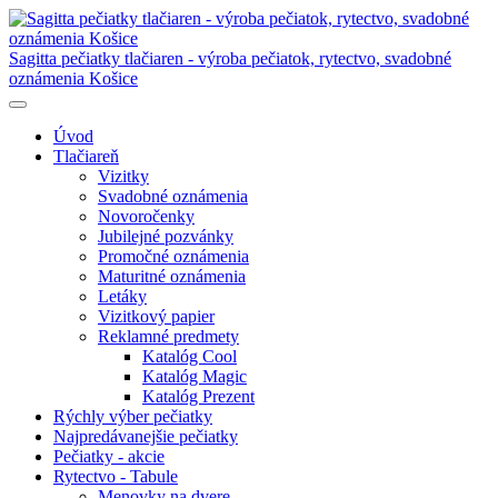
Sagitta pečiatky tlačiaren - výroba pečiatok, rytectvo, svadobné
oznámenia Košice
Úvod
Tlačiareň
Vizitky
Svadobné oznámenia
Novoročenky
Jubilejné pozvánky
Promočné oznámenia
Maturitné oznámenia
Letáky
Vizitkový papier
Reklamné predmety
Katalóg Cool
Katalóg Magic
Katalóg Prezent
Rýchly výber pečiatky
Najpredávanejšie pečiatky
Pečiatky - akcie
Rytectvo - Tabule
Menovky na dvere