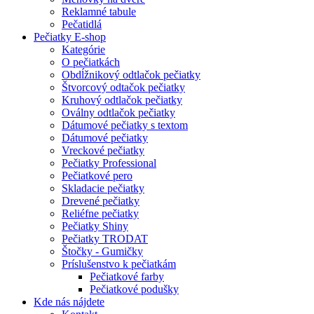
Reklamné tabule
Pečatidlá
Pečiatky E-shop
Kategórie
O pečiatkách
Obdĺžnikový odtlačok pečiatky
Štvorcový odtačok pečiatky
Kruhový odtlačok pečiatky
Oválny odtlačok pečiatky
Dátumové pečiatky s textom
Dátumové pečiatky
Vreckové pečiatky
Pečiatky Professional
Pečiatkové pero
Skladacie pečiatky
Drevené pečiatky
Reliéfne pečiatky
Pečiatky Shiny
Pečiatky TRODAT
Štočky - Gumičky
Príslušenstvo k pečiatkám
Pečiatkové farby
Pečiatkové podušky
Kde nás nájdete