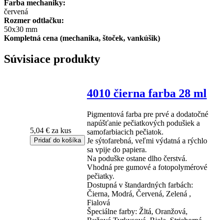
Farba mechaniky:
červená
Rozmer odtlačku:
50x30 mm
Kompletná cena (mechanika, štoček, vankúšik)
Súvisiace produkty
4010 čierna farba 28 ml
Pigmentová farba pre prvé a dodatočné
napúšťanie pečiatkových podušiek a
5,04 €
za kus
samofarbiacich pečiatok.
Je sýtofarebná, veľmi výdatná a rýchlo
sa vpije do papiera.
Na poduške ostane dlho čerstvá.
Vhodná pre gumové a fotopolymérové
pečiatky.
Dostupná v štandardných farbách:
Čierna, Modrá, Červená, Zelená ,
Fialová
Špeciálne farby: Žltá, Oranžová,